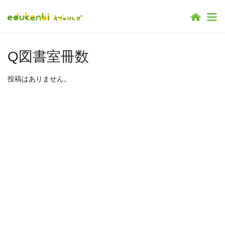
コ
ナ
ン
ビ
テ
ゲ
ン
ー
Q図書室冊数
ツ
シ
へ
ョ
ス
ン
投稿はありません。
キ
に
ッ
移
プ
動